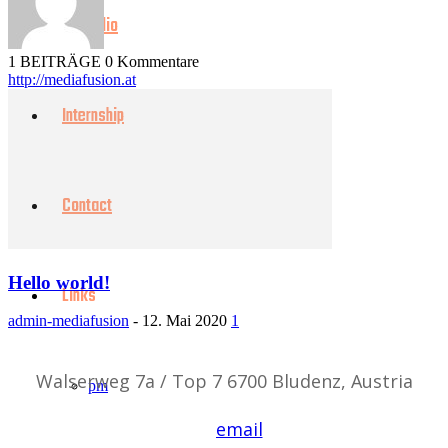
Portfolio
1 BEITRÄGE
0 Kommentare
http://mediafusion.at
Internship
Contact
Hello world!
Links
admin-mediafusion
-
12. Mai 2020
1
Walserweg 7a / Top 7 6700 Bludenz, Austria
pm
email